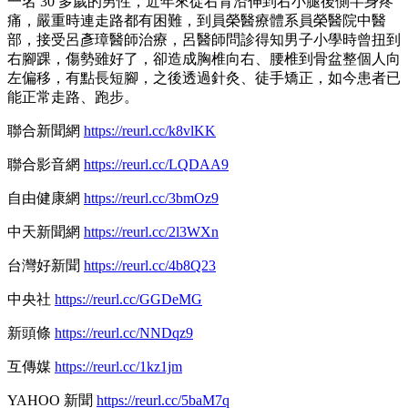
一名 30 多歲的男性，近年來從右背沿伸到右小腿後側半身疼
痛，嚴重時連走路都有困難，到員榮醫療體系員榮醫院中醫
部，接受呂彥璋醫師治療，呂醫師問診得知男子小學時曾扭到
右腳踝，傷勢雖好了，卻造成胸椎向右、腰椎到骨盆整個人向
左偏移，有點長短腳，之後透過針灸、徒手矯正，如今患者已
能正常走路、跑步。
聯合新聞網
https://reurl.cc/k8vlKK
聯合影音網
https://reurl.cc/LQDAA9
自由健康網
https://reurl.cc/3bmOz9
中天新聞網
https://reurl.cc/2l3WXn
台灣好新聞
https://reurl.cc/4b8Q23
中央社
https://reurl.cc/GGDeMG
新頭條
https://reurl.cc/NNDqz9
互傳媒
https://reurl.cc/1kz1jm
YAHOO 新聞
https://reurl.cc/5baM7q