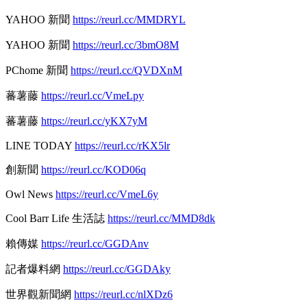
YAHOO 新聞
https://reurl.cc/MMDRYL
YAHOO 新聞
https://reurl.cc/3bmO8M
PChome 新聞
https://reurl.cc/QVDXnM
蕃薯藤
https://reurl.cc/VmeLpy
蕃薯藤
https://reurl.cc/yKX7yM
LINE TODAY
https://reurl.cc/rKX5lr
創新聞
https://reurl.cc/KOD06q
Owl News
https://reurl.cc/VmeL6y
Cool Barr Life 生活誌
https://reurl.cc/MMD8dk
賴傳媒
https://reurl.cc/GGDAnv
記者爆料網
https://reurl.cc/GGDAky
世界觀新聞網
https://reurl.cc/nlXDz6