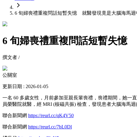
6 旬婦喪禮重複問話短暫失憶 就醫發現竟是大腦海馬迴
6 旬婦喪禮重複問話短暫失憶
撰文者 /
公關室
更新日期 : 2026-01-05
一名 60 多歲女性，月前參加至親長輩喪禮，喪禮期間，她
員榮醫院就醫，經 MRI (核磁共振) 檢查，發現患者大腦海
聯合新聞網
https://reurl.cc/qK4V50
聯合新聞網
https://reurl.cc/7bL0Dl