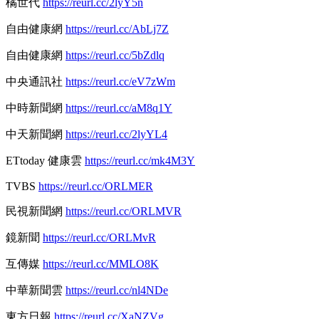
橘世代
https://reurl.cc/2lyY5n
自由健康網
https://reurl.cc/AbLj7Z
自由健康網
https://reurl.cc/5bZdlq
中央通訊社
https://reurl.cc/eV7zWm
中時新聞網
https://reurl.cc/aM8q1Y
中天新聞網
https://reurl.cc/2lyYL4
ETtoday 健康雲
https://reurl.cc/mk4M3Y
TVBS
https://reurl.cc/ORLMER
民視新聞網
https://reurl.cc/ORLMVR
鏡新聞
https://reurl.cc/ORLMvR
互傳媒
https://reurl.cc/MMLO8K
中華新聞雲
https://reurl.cc/nl4NDe
東方日報
https://reurl.cc/XaNZVg