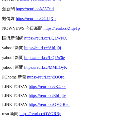
創新聞
https://reurl.cc/k83Oad
觀傳媒
https://reurl.cc/GGLjXp
NOWNEWS 今日新聞
https://reurl.cc/Zlqe1p
匯流新聞網
https://reurl.cc/LQLWNX
yahoo! 新聞
https://reurl.cc/AbLj0j
yahoo! 新聞
https://reurl.cc/LQLW6e
yahoo! 新聞
https://reurl.cc/MMLOyK
PChome 新聞
https://reurl.cc/k83Ord
LINE TODAY
https://reurl.cc/vK4a0e
LINE TODAY
https://reurl.cc/EbLj4v
LINE TODAY
https://reurl.cc/QVGReq
msn 新聞
https://reurl.cc/QVGRRp