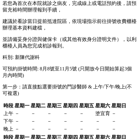
若您為首次在本院就診之病友，完成線上或電話預約後，請預
留充裕時間辦理報到手續，
建議於看診當日提前抵達院區，依現場指示前往掛號收費櫃檯
辦理基本資料建檔，
並請備妥身分證與健保卡（或其他有效身分證明文件），以利
櫃檯人員為您完成初診報到。
科別
:
新陳代謝科
可預約掛號時間: 8月8號至11月5號 (只開放今日開始算起3個
月內時間)
第一步：請直接點選要掛號的門診醫師 & 上午/下午/晚上(不
可複選)
時段
星期一
星期二
星期三
星期四
星期五
星期六
星期日
上午
－
－
－
－
－
塗宜育
－
下午
－
－
－
－
－
－
－
晚上
－
－
－
－
－
－
－
時段
星期一
星期二
星期三
星期四
星期五
星期六
星期日