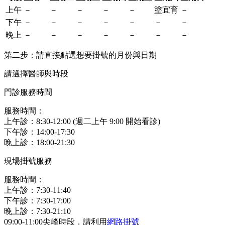
上午
－
－
－
－
－
塗宜育
－
下午
－
－
－
－
－
－
－
晚上
－
－
－
－
－
－
－
第二步：請直接點選想要掛號的月份與日期
請選擇醫師與時段
門診服務時間
服務時間：
上午診：8:30-12:00 (週二上午 9:00 開始看診)
下午診：14:00-17:30
晚上診：18:00-21:30
現場掛號服務
服務時間：
上午診：7:30-11:40
下午診：7:30-17:00
晚上診：7:30-21:10
09:00-11:00尖峰時段，請利用
網路掛號